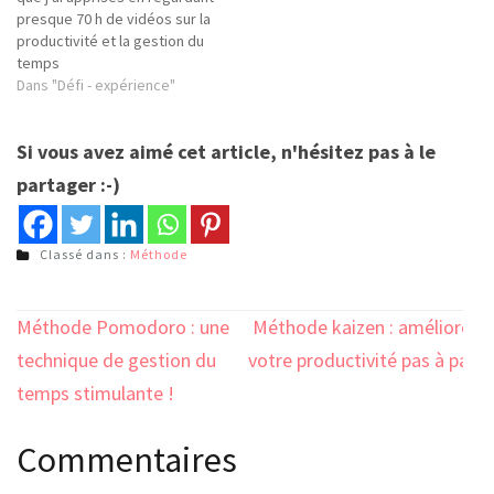
presque 70 h de vidéos sur la
productivité et la gestion du
temps
Dans "Défi - expérience"
Si vous avez aimé cet article, n'hésitez pas à le
partager :-)
Classé dans :
Méthode
Navigation
Méthode Pomodoro : une
Méthode kaizen : améliorer
de
technique de gestion du
votre productivité pas à pas
l’article
temps stimulante !
!
Commentaires