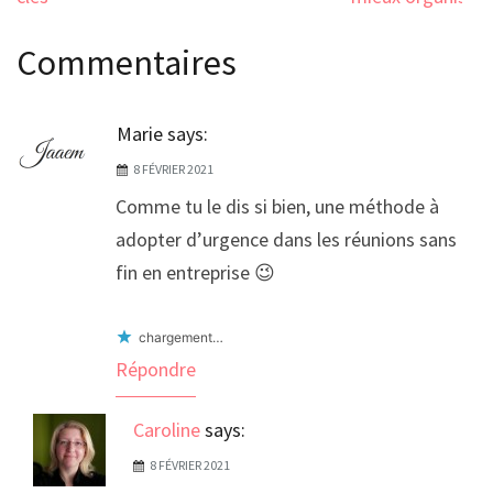
l’article
Commentaires
Marie
says:
8 FÉVRIER 2021
Comme tu le dis si bien, une méthode à
adopter d’urgence dans les réunions sans
fin en entreprise 😉
chargement…
Répondre
Caroline
says:
8 FÉVRIER 2021