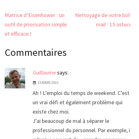
Navigation
Matrice d’Eisenhower : un
Nettoyage de votre boîte
de
outil de priorisation simple
mail : 15 astuces
l’article
et efficace !
Commentaires
Guillaume
says:
15 MARS 2021
Ah ! L’emploi du temps de weekend. C’est
un vrai défi et également problème qui
existe chez moi.
J’ai beaucoup de mal à séparer le
professionnel du personnel. Par exemple, il