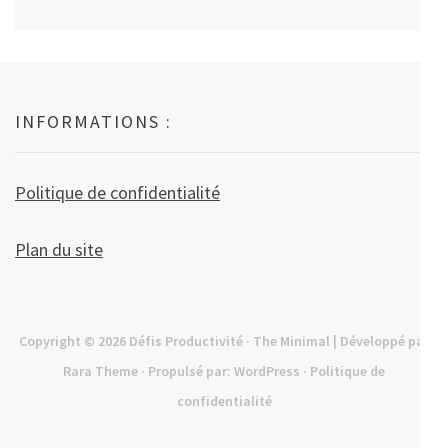
INFORMATIONS :
Politique de confidentialité
Plan du site
Copyright © 2026
Défis Productivité
· The Minimal | Développé par
Rara Theme
· Propulsé par:
WordPress
·
Politique de
confidentialité