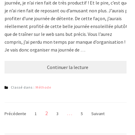
journée, je n’ai rien fait de très productif ! Et le pire, c’est que
je n’ai rien fait de reposant ou d’amusant non plus. J’aurais pu
profiter d’une journée de détente. De cette façon, j’aurais
réellement profité de cette belle journée ensoleillée plutôt
que de traîner sur le web sans but précis. Vous l’aurez
compris, j’ai perdu mon temps par manque d’organisation !
Je vais donc organiser ma journée de …
Continuer la lecture
Classé dans :
Méthode
Pagination
Page
2
…
Page
Page
Page
Précédente
1
3
5
Suivant
des
publications